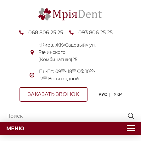
068 806 25 25
093 806 25 25
г.Киев, ЖК«Садовый» ул.
Рачинского
(Комбинатная)25
Пн-Пт: 09⁰⁰- 18⁰⁰ Сб: 10⁰⁰-
17⁰⁰ Вс: выходной
ЗАКАЗАТЬ ЗВОНОК
РУС
УКР
МЕНЮ