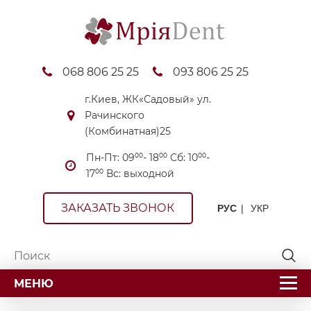
068 806 25 25
093 806 25 25
г.Киев, ЖК«Садовый» ул.
Рачинского
(Комбинатная)25
Пн-Пт: 09⁰⁰- 18⁰⁰ Сб: 10⁰⁰-
17⁰⁰ Вс: выходной
ЗАКАЗАТЬ ЗВОНОК
РУС
УКР
МЕНЮ