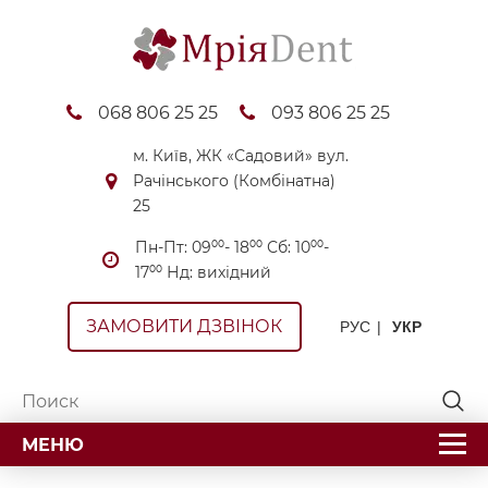
068 806 25 25
093 806 25 25
м. Київ, ЖК «Садовий» вул.
Рачінського (Комбінатна)
25
Пн-Пт: 09⁰⁰- 18⁰⁰ Сб: 10⁰⁰-
17⁰⁰ Нд: вихідний
ЗАМОВИТИ ДЗВІНОК
РУС
УКР
МЕНЮ