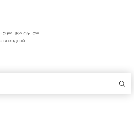
 09⁰⁰- 18⁰⁰ Сб: 10⁰⁰-
Вс: выходной